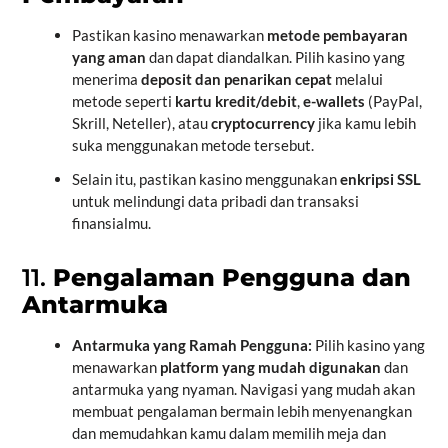
Pastikan kasino menawarkan
metode pembayaran
yang aman
dan dapat diandalkan. Pilih kasino yang
menerima
deposit dan penarikan cepat
melalui
metode seperti
kartu kredit/debit
,
e-wallets
(PayPal,
Skrill, Neteller), atau
cryptocurrency
jika kamu lebih
suka menggunakan metode tersebut.
Selain itu, pastikan kasino menggunakan
enkripsi SSL
untuk melindungi data pribadi dan transaksi
finansialmu.
11.
Pengalaman Pengguna dan
Antarmuka
Antarmuka yang Ramah Pengguna:
Pilih kasino yang
menawarkan
platform yang mudah digunakan
dan
antarmuka yang nyaman. Navigasi yang mudah akan
membuat pengalaman bermain lebih menyenangkan
dan memudahkan kamu dalam memilih meja dan