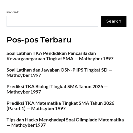
SEARCH
Search
Pos-pos Terbaru
Soal Latihan TKA Pendidikan Pancasila dan
Kewarganegaraan Tingkat SMA — Mathcyber1997
Soal Latihan dan Jawaban OSN-P IPS Tingkat SD —
Mathcyber1997
Prediksi TKA Biologi Tingkat SMA Tahun 2026 —
Mathcyber1997
Prediksi TKA Matematika Tingkat SMA Tahun 2026
(Paket 1) — Mathcyber1997
Tips dan Hacks Menghadapi Soal Olimpiade Matematika
— Mathcyber1997