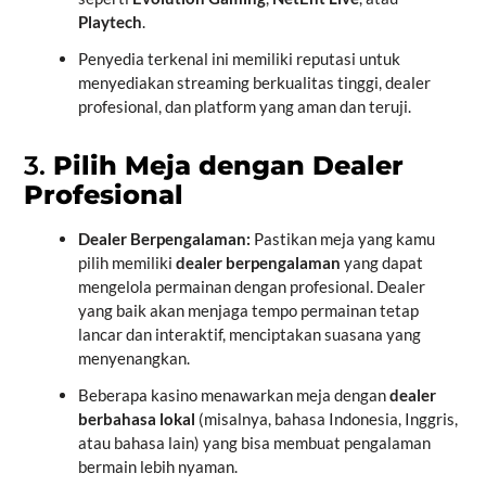
Playtech
.
Penyedia terkenal ini memiliki reputasi untuk
menyediakan streaming berkualitas tinggi, dealer
profesional, dan platform yang aman dan teruji.
3.
Pilih Meja dengan Dealer
Profesional
Dealer Berpengalaman:
Pastikan meja yang kamu
pilih memiliki
dealer berpengalaman
yang dapat
mengelola permainan dengan profesional. Dealer
yang baik akan menjaga tempo permainan tetap
lancar dan interaktif, menciptakan suasana yang
menyenangkan.
Beberapa kasino menawarkan meja dengan
dealer
berbahasa lokal
(misalnya, bahasa Indonesia, Inggris,
atau bahasa lain) yang bisa membuat pengalaman
bermain lebih nyaman.