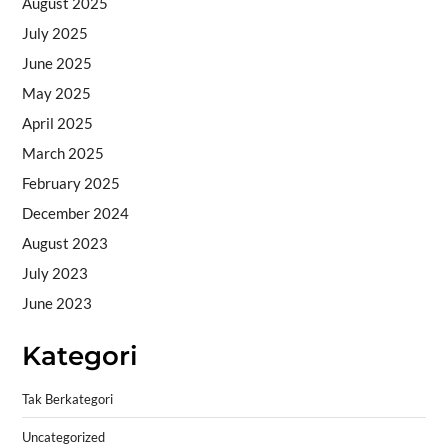
August 2025
July 2025
June 2025
May 2025
April 2025
March 2025
February 2025
December 2024
August 2023
July 2023
June 2023
Kategori
Tak Berkategori
Uncategorized