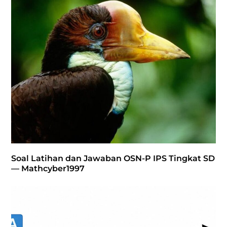
Soal Latihan dan Jawaban OSN-P IPS Tingkat SD
— Mathcyber1997