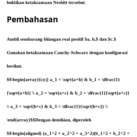
buktikan ketaksamaan Nesbitt tersebut.
Pembahasan
Ambil sembarang bilangan real positif $a, b,$ dan $c.$
Gunakan ketaksamaan Cauchy-Schwarz dengan konfigurasi
berikut.
$$\begin{array}{c|c|} a_1 = \sqrt{a+b} & b_1 = \dfrac{1}
{\sqrt{a+b}} \\ a_2 = \sqrt{a+c} & b_2 = \dfrac{1}{\sqrt{a+c}}
\\ a_3 = \sqrt{b+c} & b_3 = \dfrac{1}{\sqrt{b+c}} \\
\end{array}$$Dengan demikian, diperoleh
$$\begin{aligned} (a_1^2 + a_2^2 + a_3^2)(b_1^2 + b_2^2 +