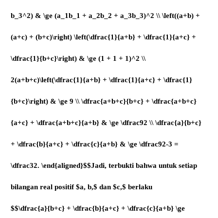
b_3^2) & \ge (a_1b_1 + a_2b_2 + a_3b_3)^2 \\ \left((a+b) +
(a+c) + (b+c)\right) \left(\dfrac{1}{a+b} + \dfrac{1}{a+c} +
\dfrac{1}{b+c}\right) & \ge (1 + 1 + 1)^2 \\
2(a+b+c)\left(\dfrac{1}{a+b} + \dfrac{1}{a+c} + \dfrac{1}
{b+c}\right) & \ge 9 \\ \dfrac{a+b+c}{b+c} + \dfrac{a+b+c}
{a+c} + \dfrac{a+b+c}{a+b} & \ge \dfrac92 \\ \dfrac{a}{b+c}
+ \dfrac{b}{a+c} + \dfrac{c}{a+b} & \ge \dfrac92-3 =
\dfrac32. \end{aligned}$$Jadi, terbukti bahwa untuk setiap
bilangan real positif $a, b,$ dan $c,$ berlaku
$$\dfrac{a}{b+c} + \dfrac{b}{a+c} + \dfrac{c}{a+b} \ge