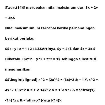
$\sqrt{14}$ merupakan nilai maksimum dari $x + 2y
+ 3z.$
Nilai maksimum ini tercapai ketika perbandingan
berikut berlaku.
$$x : y : z = 1 : 2 : 3.$$Artinya, $y = 2x$ dan $z = 3x.$
Diketahui $x^2 + y^2 + z^2 = 1$ sehingga substitusi
menghasilkan
$$\begin{aligned} x^2 + (2x)^2 + (3x)^2 & = 1 \\ x^2 +
4x^2 + 9x^2 & = 1 \\ 14x^2 & = 1 \\ x^2 & = \dfrac{1}
{14} \\ x & = \dfrac{1}{\sqrt{14}}.