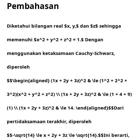
Pembahasan
Diketahui bilangan real $x, y,$ dan $z$ sehingga
memenuhi $x^2 + y^2 + z^2 = 1.$ Dengan
menggunakan ketaksamaan Cauchy-Schwarz,
diperoleh
$$\begin{aligned} (1x + 2y + 3z)^2 & \le (1^2 + 2^2 +
3^2)(x^2 + y^2 + z^2) \\ (1x + 2y + 3z)^2 & \le (1 + 4 + 9)
(1) \\ (1x + 2y + 3z)^2 & \le 14. \end{aligned}$$Dari
pertidaksamaan terakhir, diperoleh
$$-\sqrt{14} \le x + 2y + 3z \le \sqrt{14}.$$Ini berarti,