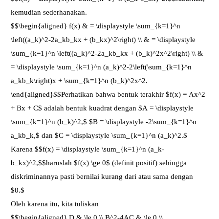
kemudian sederhanakan.
$$\begin{aligned} f(x) & = \displaystyle \sum_{k=1}^n
\left((a_k)^2-2a_kb_kx + (b_kx)^2\right) \\ & = \displaystyle
\sum_{k=1}^n \left((a_k)^2-2a_kb_kx + (b_k)^2x^2\right) \\ &
= \displaystyle \sum_{k=1}^n (a_k)^2-2\left(\sum_{k=1}^n
a_kb_k\right)x + \sum_{k=1}^n (b_k)^2x^2.
\end{aligned}$$Perhatikan bahwa bentuk terakhir $f(x) = Ax^2
+ Bx + C$ adalah bentuk kuadrat dengan $A = \displaystyle
\sum_{k=1}^n (b_k)^2,$ $B = \displaystyle -2\sum_{k=1}^n
a_kb_k,$ dan $C = \displaystyle \sum_{k=1}^n (a_k)^2.$
Karena $$f(x) = \displaystyle \sum_{k=1}^n (a_k-
b_kx)^2,$$haruslah $f(x) \ge 0$ (definit positif) sehingga
diskriminannya pasti bernilai kurang dari atau sama dengan
$0.$
Oleh karena itu, kita tuliskan
$$\begin{aligned} D & \le 0 \\ B^2-4AC & \le 0 \\