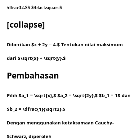
\dfrac32.$$ $\blacksquare$
[collapse]
Diberikan $x + 2y = 4.$ Tentukan nilai maksimum
dari $\sqrt{x} + \sqrt{y}.$
Pembahasan
Pilih $a_1 = \sqrt{x},$ $a_2 = \sqrt{2y},$ $b_1 = 1$ dan
$b_2 = \dfrac{1}{\sqrt2}.$
Dengan menggunakan ketaksamaan Cauchy-
Schwarz, diperoleh