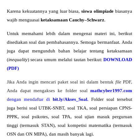
Karena kekuatannya yang luar biasa,
siswa olimpiade
biasanya
wajib menguasai
ketaksamaan Cauchy–Schwarz
.
Untuk memahami lebih dalam mengenai materi ini, berikut
disediakan soal dan pembahasannya. Semoga bermanfaat. Anda
juga dapat mengunduh bahan belajar tentang ketaksamaan
(
inequality
) secara umum melalui tautan berikut:
DOWNLOAD
(PDF)
Jika Anda ingin mencari paket soal ini dalam bentuk
file
PDF,
Anda dapat mengakses ke folder soal
mathcyber1997.com
dengan mendaftar di
bit.ly/Akses_Soal
.
Folder soal tersebut
juga berisi soal UTBK-SNBT, soal TKA, soal persiapan CPNS-
PPPK, soal psikotes, soal TPA, soal ujian masuk perguruan
tinggi (termasuk STAN), soal kompetisi matematika (termasuk
OSN dan ON MIPA), dan masih banyak lagi.