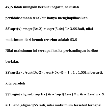
4x}$ tidak mungkin bernilai negatif, haruslah
pertidaksamaan terakhir hanya mengimplikasikan
$$\sqrt{x} +\sqrt{3x-2} + \sqrt{5-4x} \le 3.$$Jadi, nilai
maksimum dari bentuk tersebut adalah $3.$
Nilai maksimum ini tercapai ketika perbandingan berikut
berlaku.
$$\sqrt{x} : \sqrt{3x-2} : \sqrt{5x-4} = 1 : 1 : 1.$$Ini berarti,
kita peroleh
$$\begin{aligned} \sqrt{x} & = \sqrt{3x-2} \\ x & = 3x-2 \\ x &
= 1. \end{aligned}$$Jadi, nilai maksimum tersebut tercapai