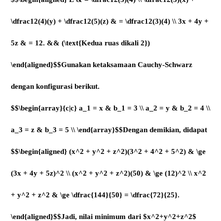
$$\begin{aligned} L & = \dfrac12(3)(4) \\ \dfrac12(3)(x) +
\dfrac12(4)(y) + \dfrac12(5)(z) & = \dfrac12(3)(4) \\ 3x + 4y +
5z & = 12. && (\text{Kedua ruas dikali 2})
\end{aligned}$$Gunakan ketaksamaan Cauchy-Schwarz
dengan konfigurasi berikut.
$$\begin{array}{c|c} a_1 = x & b_1 = 3 \\ a_2 = y & b_2 = 4 \\
a_3 = z & b_3 = 5 \\ \end{array}$$Dengan demikian, didapat
$$\begin{aligned} (x^2 + y^2 + z^2)(3^2 + 4^2 + 5^2) & \ge
(3x + 4y + 5z)^2 \\ (x^2 + y^2 + z^2)(50) & \ge (12)^2 \\ x^2
+ y^2 + z^2 & \ge \dfrac{144}{50} = \dfrac{72}{25}.
\end{aligned}$$Jadi, nilai minimum dari $x^2+y^2+z^2$