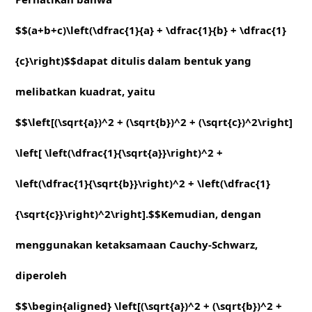
$$(a+b+c)\left(\dfrac{1}{a} + \dfrac{1}{b} + \dfrac{1}
{c}\right)$$dapat ditulis dalam bentuk yang
melibatkan kuadrat, yaitu
$$\left[(\sqrt{a})^2 + (\sqrt{b})^2 + (\sqrt{c})^2\right]
\left[ \left(\dfrac{1}{\sqrt{a}}\right)^2 +
\left(\dfrac{1}{\sqrt{b}}\right)^2 + \left(\dfrac{1}
{\sqrt{c}}\right)^2\right].$$Kemudian, dengan
menggunakan ketaksamaan Cauchy-Schwarz,
diperoleh
$$\begin{aligned} \left[(\sqrt{a})^2 + (\sqrt{b})^2 +