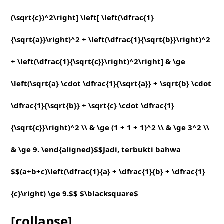
(\sqrt{c})^2\right] \left[ \left(\dfrac{1}
{\sqrt{a}}\right)^2 + \left(\dfrac{1}{\sqrt{b}}\right)^2
+ \left(\dfrac{1}{\sqrt{c}}\right)^2\right] & \ge
\left(\sqrt{a} \cdot \dfrac{1}{\sqrt{a}} + \sqrt{b} \cdot
\dfrac{1}{\sqrt{b}} + \sqrt{c} \cdot \dfrac{1}
{\sqrt{c}}\right)^2 \\ & \ge (1 + 1 + 1)^2 \\ & \ge 3^2 \\
& \ge 9. \end{aligned}$$Jadi, terbukti bahwa
$$(a+b+c)\left(\dfrac{1}{a} + \dfrac{1}{b} + \dfrac{1}
{c}\right) \ge 9.$$ $\blacksquare$
[collapse]