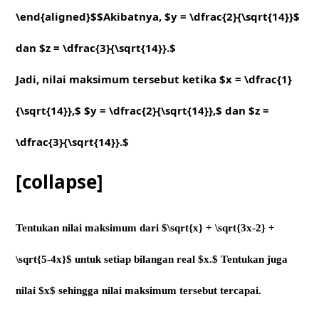
\end{aligned}$$Akibatnya, $y = \dfrac{2}{\sqrt{14}}$
dan $z = \dfrac{3}{\sqrt{14}}.$
Jadi, nilai maksimum tersebut ketika $x = \dfrac{1}
{\sqrt{14}},$ $y = \dfrac{2}{\sqrt{14}},$ dan $z =
\dfrac{3}{\sqrt{14}}.$
[collapse]
Tentukan nilai maksimum dari $\sqrt{x} + \sqrt{3x-2} +
\sqrt{5-4x}$ untuk setiap bilangan real $x.$ Tentukan juga
nilai $x$ sehingga nilai maksimum tersebut tercapai.