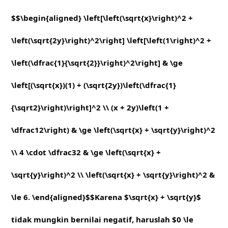
$$\begin{aligned} \left[\left(\sqrt{x}\right)^2 +
\left(\sqrt{2y}\right)^2\right] \left[\left(1\right)^2 +
\left(\dfrac{1}{\sqrt{2}}\right)^2\right] & \ge
\left[(\sqrt{x})(1) + (\sqrt{2y})\left(\dfrac{1}
{\sqrt2}\right)\right]^2 \\ (x + 2y)\left(1 +
\dfrac12\right) & \ge \left(\sqrt{x} + \sqrt{y}\right)^2
\\ 4 \cdot \dfrac32 & \ge \left(\sqrt{x} +
\sqrt{y}\right)^2 \\ \left(\sqrt{x} + \sqrt{y}\right)^2 &
\le 6. \end{aligned}$$Karena $\sqrt{x} + \sqrt{y}$
tidak mungkin bernilai negatif, haruslah $0 \le