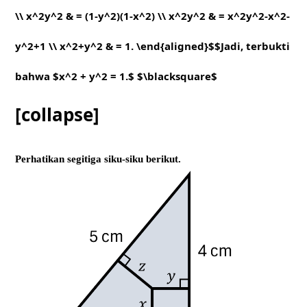
\\ x^2y^2 & = (1-y^2)(1-x^2) \\ x^2y^2 & = x^2y^2-x^2-
y^2+1 \\ x^2+y^2 & = 1. \end{aligned}$$Jadi, terbukti
bahwa $x^2 + y^2 = 1.$ $\blacksquare$
[collapse]
Perhatikan segitiga siku-siku berikut.