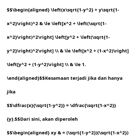
$$\begin{aligned} \left(x\sqrt{1-y^2} + y\sqrt{1-
x^2}\right)^2 & \le \left[x^2 + \left(\sqrt{1-
x^2}\right)^2\right] \left[y^2 + \left(\sqrt{1-
y^2}\right)^2\right] \\ & \le \left[x^2 + (1-x^2)\right]
\left[y^2 + (1-y^2)\right] \\ & \le 1.
\end{aligned}$$Kesamaan terjadi jika dan hanya
jika
$$\dfrac{x}{\sqrt{1-y^2}} = \dfrac{\sqrt{1-x^2}}
{y}.$$Dari sini, akan diperoleh
$$\begin{aligned} xy & = (\sqrt{1-y^2})(\sqrt{1-x^2})