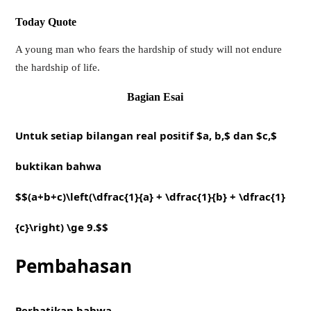
Today Quote
A young man who fears the hardship of study will not endure
the hardship of life.
Bagian Esai
Untuk setiap bilangan real positif $a, b,$ dan $c,$
buktikan bahwa
$$(a+b+c)\left(\dfrac{1}{a} + \dfrac{1}{b} + \dfrac{1}
{c}\right) \ge 9.$$
Pembahasan
Perhatikan bahwa