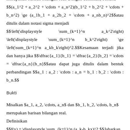
$$(a_1^2 + a_2^2 + \cdots + a_n^2)(b_1^2 + b_2^2 + \cdots +
b_n^2) \ge (a_1b_1 + a_2b_2 + \cdots + a_nb_n)^2$$atau
ditulis dalam notasi sigma menjadi
$$\left(\displaystyle \sum_{k=1}^n a_k^2\right)
\left(\displaystyle \sum_{k=1}^n b_k^2\right) \ge
\left(\sum_{k=1}^n a_kb_k\right)^2.$$Kesamaan terjadi jika
dan hanya jika $$\dfrac{a_1}{b_1} = \dfrac{a_2}{b_2} = \cdots
= \dfrac{a_n}{b_n}$$atau dapat juga ditulis dalam bentuk
perbandingan $$a_1 : a_2 : \cdots : a_n = b_1 : b_2 : \cdots :
b_n.$$
Bukti
Misalkan $a_1, a_2, \cdots, a_n$ dan $b_1, b_2, \cdots, b_n$
merupakan barisan bilangan real.
Definisikan
$$f(x) = \displaystyle \sum_{k=1}^n (a_k-b_kx)^2.$$Jabarkan,