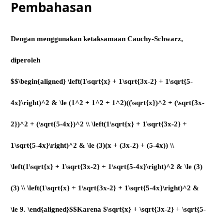
Pembahasan
Dengan menggunakan ketaksamaan Cauchy-Schwarz,
diperoleh
$$\begin{aligned} \left(1\sqrt{x} + 1\sqrt{3x-2} + 1\sqrt{5-
4x}\right)^2 & \le (1^2 + 1^2 + 1^2)((\sqrt{x})^2 + (\sqrt{3x-
2})^2 + (\sqrt{5-4x})^2 \\ \left(1\sqrt{x} + 1\sqrt{3x-2} +
1\sqrt{5-4x}\right)^2 & \le (3)(x + (3x-2) + (5-4x)) \\
\left(1\sqrt{x} + 1\sqrt{3x-2} + 1\sqrt{5-4x}\right)^2 & \le (3)
(3) \\ \left(1\sqrt{x} + 1\sqrt{3x-2} + 1\sqrt{5-4x}\right)^2 &
\le 9. \end{aligned}$$Karena $\sqrt{x} + \sqrt{3x-2} + \sqrt{5-