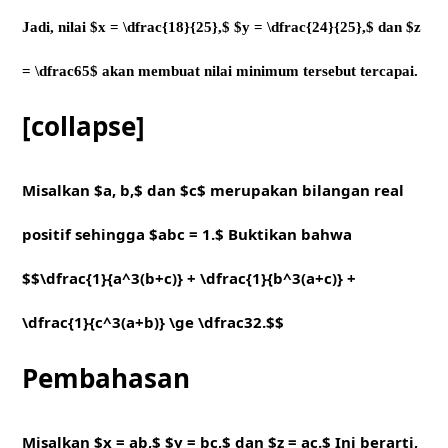
Jadi, nilai $x = \dfrac{18}{25},$ $y = \dfrac{24}{25},$ dan $z
= \dfrac65$ akan membuat nilai minimum tersebut tercapai.
[collapse]
Misalkan $a, b,$ dan $c$ merupakan bilangan real
positif sehingga $abc = 1.$ Buktikan bahwa
$$\dfrac{1}{a^3(b+c)} + \dfrac{1}{b^3(a+c)} +
\dfrac{1}{c^3(a+b)} \ge \dfrac32.$$
Pembahasan
Misalkan $x = ab,$ $y = bc,$ dan $z = ac.$ Ini berarti,