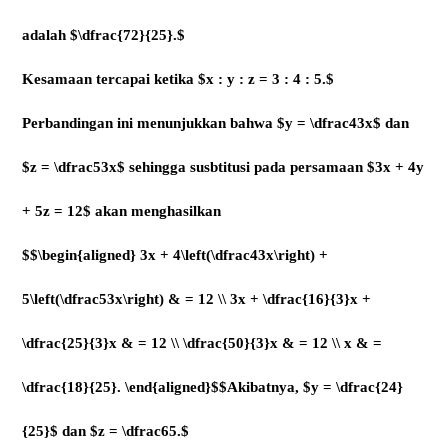
adalah $\dfrac{72}{25}.$
Kesamaan tercapai ketika $x : y : z = 3 : 4 : 5.$
Perbandingan ini menunjukkan bahwa $y = \dfrac43x$ dan
$z = \dfrac53x$ sehingga susbtitusi pada persamaan $3x + 4y
+ 5z = 12$ akan menghasilkan
$$\begin{aligned} 3x + 4\left(\dfrac43x\right) +
5\left(\dfrac53x\right) & = 12 \\ 3x + \dfrac{16}{3}x +
\dfrac{25}{3}x & = 12 \\ \dfrac{50}{3}x & = 12 \\ x & =
\dfrac{18}{25}. \end{aligned}$$Akibatnya, $y = \dfrac{24}
{25}$ dan $z = \dfrac65.$