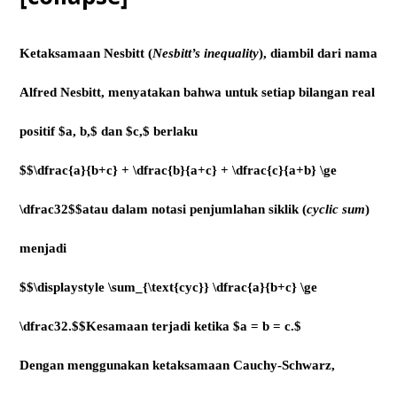
Ketaksamaan Nesbitt
(
Nesbitt’s inequality
), diambil dari nama
Alfred Nesbitt
, menyatakan bahwa untuk setiap bilangan real
positif $a, b,$ dan $c,$ berlaku
$$\dfrac{a}{b+c} + \dfrac{b}{a+c} + \dfrac{c}{a+b} \ge
\dfrac32$$atau dalam notasi penjumlahan siklik (
cyclic sum
)
menjadi
$$\displaystyle \sum_{\text{cyc}} \dfrac{a}{b+c} \ge
\dfrac32.$$Kesamaan terjadi ketika $a = b = c.$
Dengan menggunakan ketaksamaan Cauchy-Schwarz,