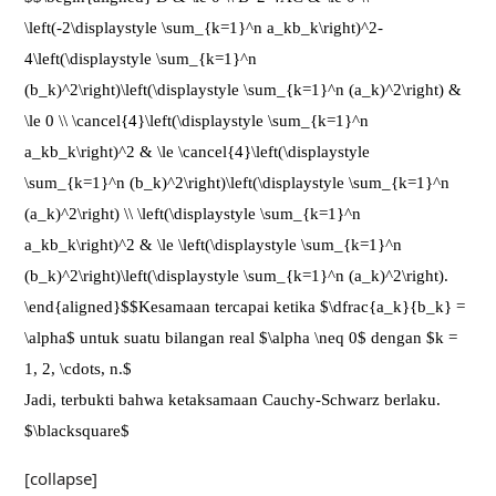
\left(-2\displaystyle \sum_{k=1}^n a_kb_k\right)^2-
4\left(\displaystyle \sum_{k=1}^n
(b_k)^2\right)\left(\displaystyle \sum_{k=1}^n (a_k)^2\right) &
\le 0 \\ \cancel{4}\left(\displaystyle \sum_{k=1}^n
a_kb_k\right)^2 & \le \cancel{4}\left(\displaystyle
\sum_{k=1}^n (b_k)^2\right)\left(\displaystyle \sum_{k=1}^n
(a_k)^2\right) \\ \left(\displaystyle \sum_{k=1}^n
a_kb_k\right)^2 & \le \left(\displaystyle \sum_{k=1}^n
(b_k)^2\right)\left(\displaystyle \sum_{k=1}^n (a_k)^2\right).
\end{aligned}$$Kesamaan tercapai ketika $\dfrac{a_k}{b_k} =
\alpha$ untuk suatu bilangan real $\alpha \neq 0$ dengan $k =
1, 2, \cdots, n.$
Jadi, terbukti bahwa ketaksamaan Cauchy-Schwarz berlaku.
$\blacksquare$
[collapse]