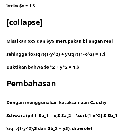
ketika $x = 1.$
[collapse]
Misalkan $x$ dan $y$ merupakan bilangan real
sehingga $x\sqrt{1-y^2} + y\sqrt{1-x^2} = 1.$
Buktikan bahwa $x^2 + y^2 = 1.$
Pembahasan
Dengan menggunakan ketaksamaan Cauchy-
Schwarz (pilih $a_1 = x,$ $a_2 = \sqrt{1-x^2},$ $b_1 =
\sqrt{1-y^2},$ dan $b_2 = y$), diperoleh