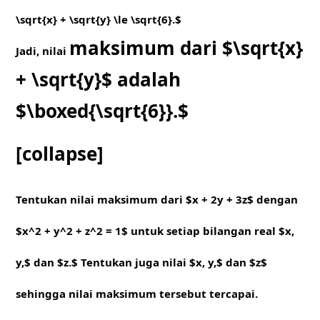
\sqrt{x} + \sqrt{y} \le \sqrt{6}.$
maksimum dari $\sqrt{x}
Jadi, nilai
+ \sqrt{y}$ adalah
$\boxed{\sqrt{6}}.$
[collapse]
Tentukan nilai maksimum dari $x + 2y + 3z$ dengan
$x^2 + y^2 + z^2 = 1$ untuk setiap bilangan real $x,
y,$ dan $z.$ Tentukan juga nilai $x, y,$ dan $z$
sehingga nilai maksimum tersebut tercapai.