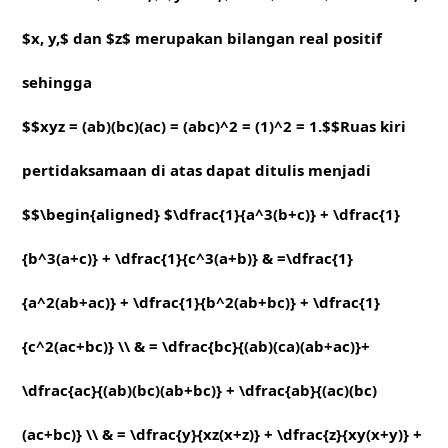
$x, y,$ dan $z$ merupakan bilangan real positif
sehingga
$$xyz = (ab)(bc)(ac) = (abc)^2 = (1)^2 = 1.$$Ruas kiri
pertidaksamaan di atas dapat ditulis menjadi
$$\begin{aligned} $\dfrac{1}{a^3(b+c)} + \dfrac{1}
{b^3(a+c)} + \dfrac{1}{c^3(a+b)} & =\dfrac{1}
{a^2(ab+ac)} + \dfrac{1}{b^2(ab+bc)} + \dfrac{1}
{c^2(ac+bc)} \\ & = \dfrac{bc}{(ab)(ca)(ab+ac)}+
\dfrac{ac}{(ab)(bc)(ab+bc)} + \dfrac{ab}{(ac)(bc)
(ac+bc)} \\ & = \dfrac{y}{xz(x+z)} + \dfrac{z}{xy(x+y)} +