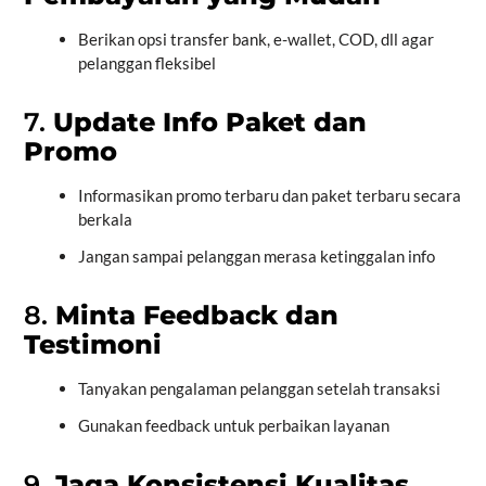
Berikan opsi transfer bank, e-wallet, COD, dll agar
pelanggan fleksibel
7.
Update Info Paket dan
Promo
Informasikan promo terbaru dan paket terbaru secara
berkala
Jangan sampai pelanggan merasa ketinggalan info
8.
Minta Feedback dan
Testimoni
Tanyakan pengalaman pelanggan setelah transaksi
Gunakan feedback untuk perbaikan layanan
9.
Jaga Konsistensi Kualitas