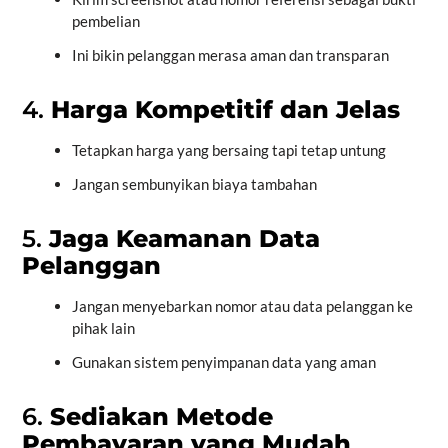
pembelian
Ini bikin pelanggan merasa aman dan transparan
4.
Harga Kompetitif dan Jelas
Tetapkan harga yang bersaing tapi tetap untung
Jangan sembunyikan biaya tambahan
5.
Jaga Keamanan Data
Pelanggan
Jangan menyebarkan nomor atau data pelanggan ke
pihak lain
Gunakan sistem penyimpanan data yang aman
6.
Sediakan Metode
Pembayaran yang Mudah