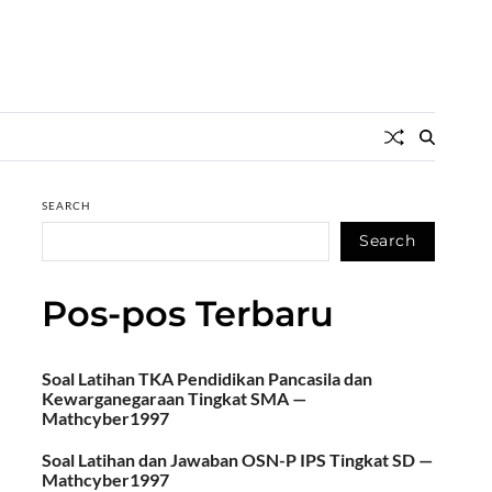
SEARCH
Search
Pos-pos Terbaru
Soal Latihan TKA Pendidikan Pancasila dan
Kewarganegaraan Tingkat SMA —
Mathcyber1997
Soal Latihan dan Jawaban OSN-P IPS Tingkat SD —
Mathcyber1997