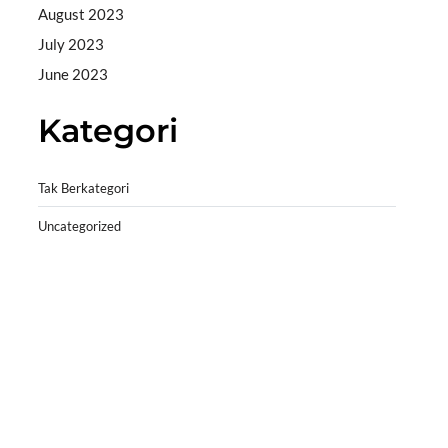
August 2023
July 2023
June 2023
Kategori
Tak Berkategori
Uncategorized