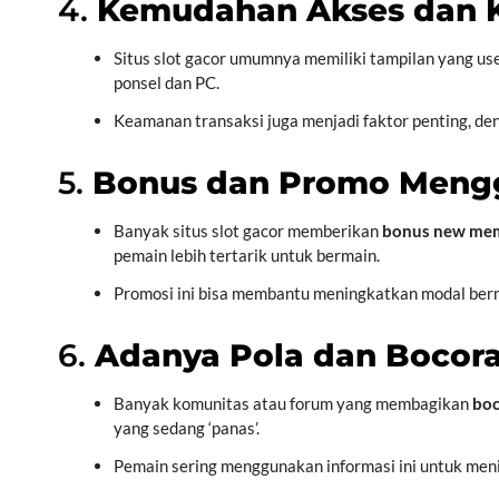
4.
Kemudahan Akses dan
Situs slot gacor umumnya memiliki tampilan yang use
ponsel dan PC.
Keamanan transaksi juga menjadi faktor penting, d
5.
Bonus dan Promo Meng
Banyak situs slot gacor memberikan
bonus new memb
pemain lebih tertarik untuk bermain.
Promosi ini bisa membantu meningkatkan modal ber
6.
Adanya Pola dan Bocora
Banyak komunitas atau forum yang membagikan
boc
yang sedang ‘panas’.
Pemain sering menggunakan informasi ini untuk me