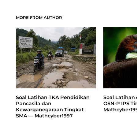
MORE FROM AUTHOR
Soal Latihan TKA Pendidikan
Soal Latihan
Pancasila dan
OSN-P IPS Ti
Kewarganegaraan Tingkat
Mathcyber19
SMA — Mathcyber1997