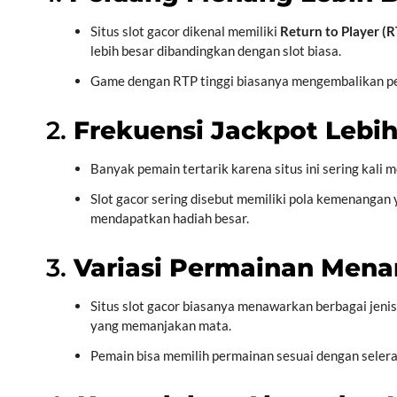
Situs slot gacor dikenal memiliki
Return to Player (
lebih besar dibandingkan dengan slot biasa.
Game dengan RTP tinggi biasanya mengembalikan per
2.
Frekuensi Jackpot Lebih
Banyak pemain tertarik karena situs ini sering kali m
Slot gacor sering disebut memiliki pola kemenangan
mendapatkan hadiah besar.
3.
Variasi Permainan Mena
Situs slot gacor biasanya menawarkan berbagai jeni
yang memanjakan mata.
Pemain bisa memilih permainan sesuai dengan selera m