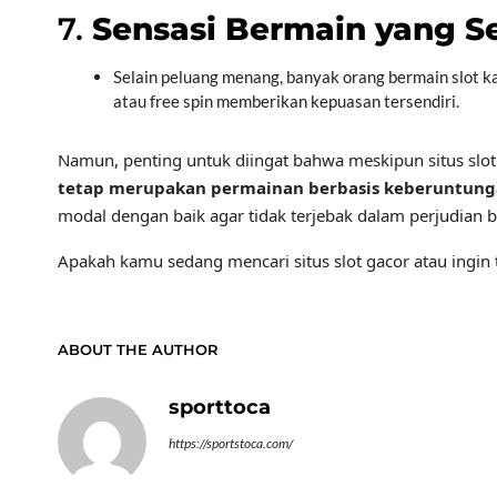
7.
Sensasi Bermain yang S
Selain peluang menang, banyak orang bermain slot 
atau free spin memberikan kepuasan tersendiri.
Namun, penting untuk diingat bahwa meskipun situs slo
tetap merupakan permainan berbasis keberuntun
modal dengan baik agar tidak terjebak dalam perjudian b
Apakah kamu sedang mencari situs slot gacor atau ingin 
ABOUT THE AUTHOR
sporttoca
https://sportstoca.com/