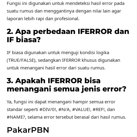
Fungsi ini digunakan untuk mendeteksi hasil error pada
suatu rumus dan menggantinya dengan nilai lain agar
laporan lebih rapi dan profesional.
2. Apa perbedaan IFERROR dan
IF biasa?
IF biasa digunakan untuk menguji kondisi logika
(TRUE/FALSE), sedangkan IFERROR khusus digunakan
untuk menangani hasil error dari suatu rumus.
3. Apakah IFERROR bisa
menangani semua jenis error?
Ya, fungsi ini dapat menangani hampir semua error
standar seperti #DIV/0!, #N/A, #VALUE!, #REF!, dan
#NAME?, selama error tersebut berasal dari hasil rumus.
PakarPBN