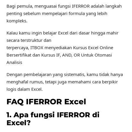
Bagi pemula, menguasai fungsi IFERROR adalah langkah
penting sebelum mempelajari formula yang lebih
kompleks.
Kalau kamu ingin belajar Excel dari dasar hingga mahir
secara terstruktur dan
terpercaya, ITBOX menyediakan Kursus Excel Online
Bersertifikat dan Kursus IF, AND, OR Untuk Otomasi
Analisis
Dengan pembelajaran yang sistematis, kamu tidak hanya
menghafal rumus, tetapi juga memahami cara berpikir
logis dalam Excel.
FAQ IFERROR Excel
1. Apa fungsi IFERROR di
Excel?