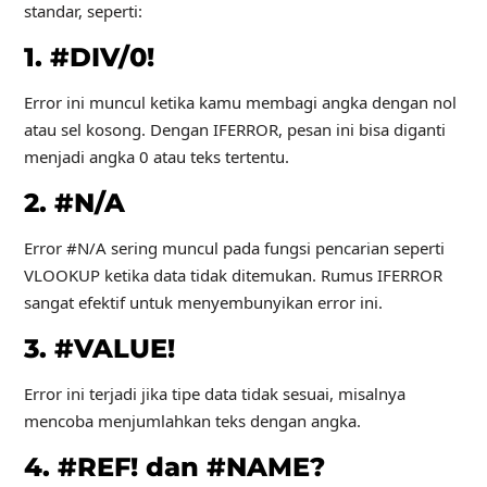
standar, seperti:
1. #DIV/0!
Error ini muncul ketika kamu membagi angka dengan nol
atau sel kosong. Dengan IFERROR, pesan ini bisa diganti
menjadi angka 0 atau teks tertentu.
2. #N/A
Error #N/A sering muncul pada fungsi pencarian seperti
VLOOKUP ketika data tidak ditemukan. Rumus IFERROR
sangat efektif untuk menyembunyikan error ini.
3. #VALUE!
Error ini terjadi jika tipe data tidak sesuai, misalnya
mencoba menjumlahkan teks dengan angka.
4. #REF! dan #NAME?