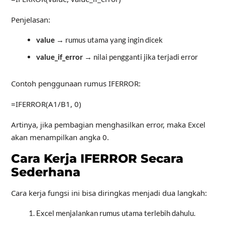
Penjelasan:
value
→ rumus utama yang ingin dicek
value_if_error
→ nilai pengganti jika terjadi error
Contoh penggunaan rumus IFERROR:
=IFERROR(A1/B1, 0)
Artinya, jika pembagian menghasilkan error, maka Excel
akan menampilkan angka 0.
Cara Kerja IFERROR Secara
Sederhana
Cara kerja fungsi ini bisa diringkas menjadi dua langkah:
Excel menjalankan rumus utama terlebih dahulu.