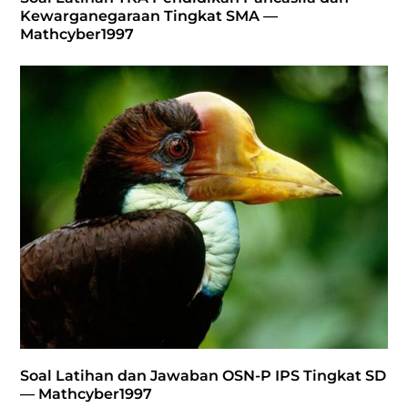
Kewarganegaraan Tingkat SMA —
Mathcyber1997
Soal Latihan dan Jawaban OSN-P IPS Tingkat SD
— Mathcyber1997