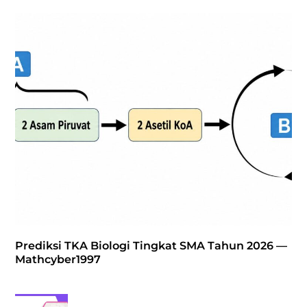
Prediksi TKA Biologi Tingkat SMA Tahun 2026 —
Mathcyber1997