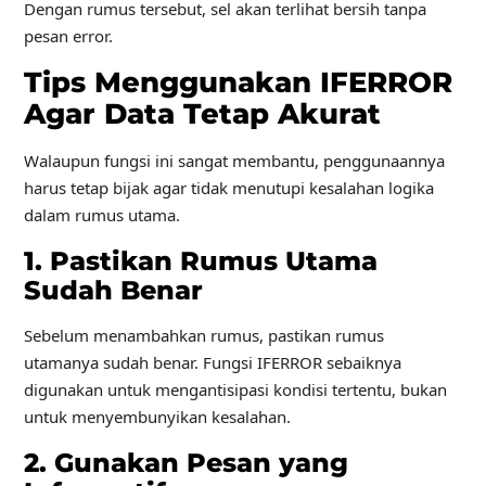
Dengan rumus tersebut, sel akan terlihat bersih tanpa
pesan error.
Tips Menggunakan IFERROR
Agar Data Tetap Akurat
Walaupun fungsi ini sangat membantu, penggunaannya
harus tetap bijak agar tidak menutupi kesalahan logika
dalam rumus utama.
1. Pastikan Rumus Utama
Sudah Benar
Sebelum menambahkan rumus, pastikan rumus
utamanya sudah benar. Fungsi IFERROR sebaiknya
digunakan untuk mengantisipasi kondisi tertentu, bukan
untuk menyembunyikan kesalahan.
2. Gunakan Pesan yang