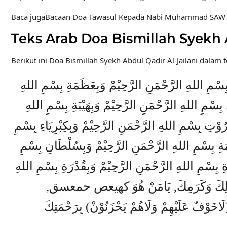
Baca jugaBacaan Doa Tawasul Kepada Nabi Muhammad SAW
Teks Arab Doa Bismillah Syekh A
Berikut ini Doa Bismillah Syekh Abdul Qadir Al-Jailani dalam t
ِ بِسْمِ اللهِ الرَّحْمَنِ الرَّحِيْمْ وَبِعَظَمَةِ بِسْمِ اللهِ
بِسْمِ اللهِ الرَّحْمَنِ الرَّحِيْمْ وَبِهَيْبَةِ بِسْمِ اللهِ
رُوْتِ بِسْمِ اللهِ الرَّحْمَنِ الرَّحِيْمْ وَبِكِبْرِيَاءِ بِسْمِ
ِامَةِ بِسْمِ اللهِ الرَّحْمَنِ الرَّحِيْمْ وَبِسُلْطَانِ بِسْمِ
ّةِ بِسْمِ اللهِ الرَّحْمَنِ الرَّحِيْمْ وَبِقُدْرَةِ بِسْمِ اللهِ
ْ, بِفَضْلِكَ وَكَرَمِكَ, يَامَنْ هُوَ كهيعص حمعسق
 (لَاخَوْفٌ عَلَيْهِمْ وَلَاهُمْ يَحْزَنُوْنْ) بِرَحْمَتِكَ