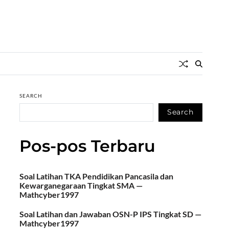
SEARCH
Search
Pos-pos Terbaru
Soal Latihan TKA Pendidikan Pancasila dan
Kewarganegaraan Tingkat SMA —
Mathcyber1997
Soal Latihan dan Jawaban OSN-P IPS Tingkat SD —
Mathcyber1997