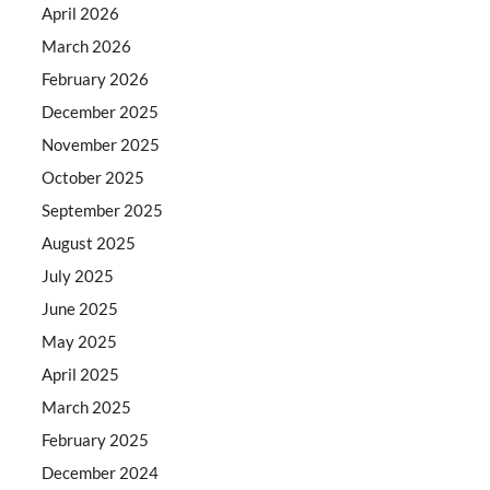
April 2026
March 2026
February 2026
December 2025
November 2025
October 2025
September 2025
August 2025
July 2025
June 2025
May 2025
April 2025
March 2025
February 2025
December 2024