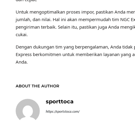
Untuk mengoptimalkan proses impor, pastikan Anda membe
jumlah, dan nilai. Hal ini akan mempermudah tim NGC E
pengiriman terbaik. Selain itu, pastikan juga Anda mengi
cukai.
Dengan dukungan tim yang berpengalaman, Anda tidak p
Express berkomitmen untuk memberikan layanan yang a
Anda.
ABOUT THE AUTHOR
sporttoca
https://sportstoca.com/